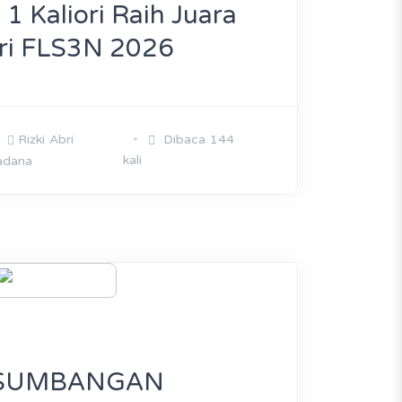
1 Kaliori Raih Juara
ri FLS3N 2026
Rizki Abri
Dibaca 144
kali
adana
 SUMBANGAN