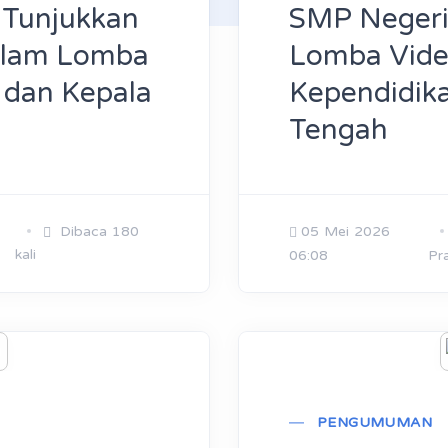
 Tunjukkan
SMP Negeri 
dalam Lomba
Lomba Vide
 dan Kepala
Kependidik
Tengah
Dibaca 180
05 Mei 2026
kali
06:08
Pr
PENGUMUMAN