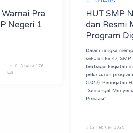
UPDATES
 Warnai Pra
HUT SMP Neg
P Negeri 1
dan Resmi 
Program Dig
Dalam rangka mempe
sekolah ke 47, SMP 
Dibaca 176
berbagai kegiatan m
kali
peluncuran program d
(10/2). Peringatan 
“Semangat Menyemai
Prestasi.”
12 Februari 2026