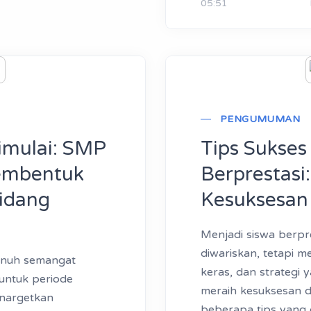
05:51
PENGUMUMAN
imulai: SMP
Tips Sukses
embentuk
Berprestas
Bidang
Kesuksesan
Menjadi siswa berpr
diwariskan, tetapi me
enuh semangat
keras, dan strategi
untuk periode
meraih kesuksesan d
enargetkan
beberapa tips yang d