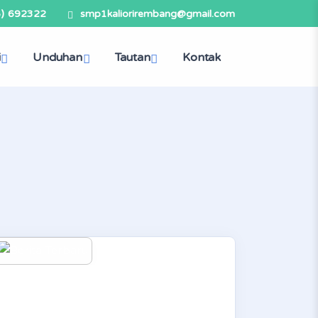
5) 692322
smp1kaliorirembang@gmail.com
i
Unduhan
Tautan
Kontak