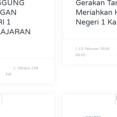
GGUNG
Gerakan Ta
NGAN
Meriahkan
I 1
Negeri 1 Kal
LAJARAN
12 Februari 2026
06:03
Dibaca 199
kali