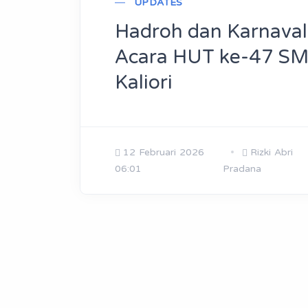
UPDATES
Hadroh dan Karnaval
Acara HUT ke-47 SM
Kaliori
12 Februari 2026
Rizki Abri
06:01
Pradana