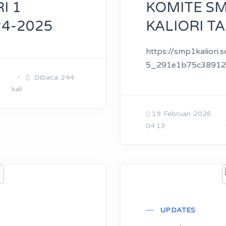
I 1
KOMITE SM
24-2025
KALIORI T
https://smp1kaliori.
5_291e1b75c38912
Dibaca 244
kali
19 Februari 2026
04:13
UPDATES