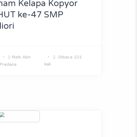
nam Kelapa Kopyor
 HUT ke-47 SMP
iori
Rizki Abri
Dibaca 221
kali
Pradana