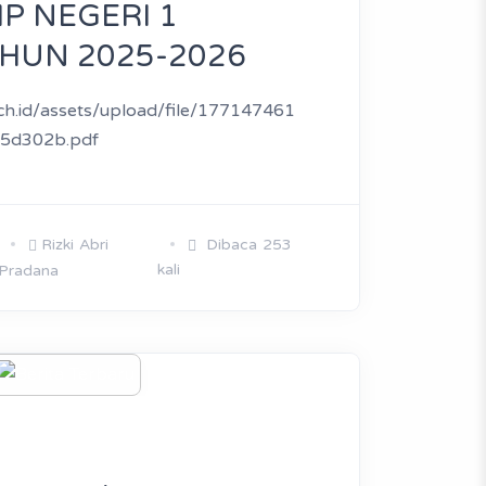
P NEGERI 1
AHUN 2025-2026
sch.id/assets/upload/file/177147461
5d302b.pdf
Rizki Abri
Dibaca 253
kali
Pradana