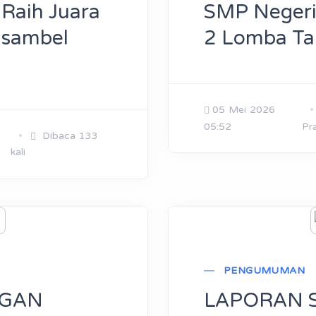
 Raih Juara
SMP Negeri 
nsambel
2 Lomba Ta
05 Mei 2026
05:52
Pr
Dibaca 133
kali
PENGUMUMAN
NGAN
LAPORAN