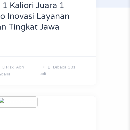
1 Kaliori Juara 1
o Inovasi Layanan
an Tingkat Jawa
Rizki Abri
Dibaca 181
kali
adana