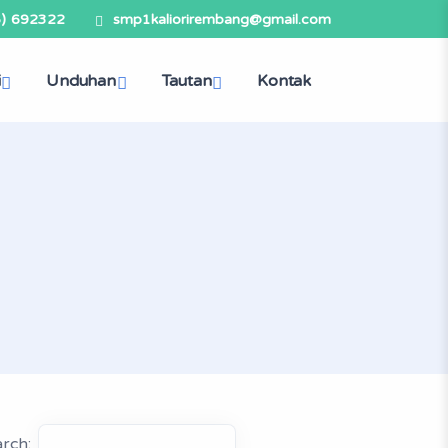
5) 692322
smp1kaliorirembang@gmail.com
i
Unduhan
Tautan
Kontak
rch: