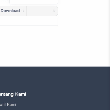
 Download
entang Kami
ofil Kami