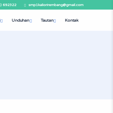
5) 692322
smp1kaliorirembang@gmail.com
i
Unduhan
Tautan
Kontak