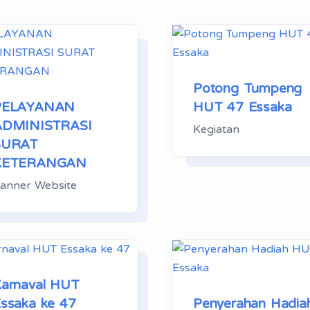
Potong Tumpeng
PELAYANAN
HUT 47 Essaka
ADMINISTRASI
Kegiatan
SURAT
KETERANGAN
anner Website
arnaval HUT
Penyerahan Hadia
ssaka ke 47