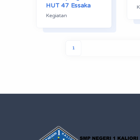
HUT 47 Essaka
K
Kegiatan
1