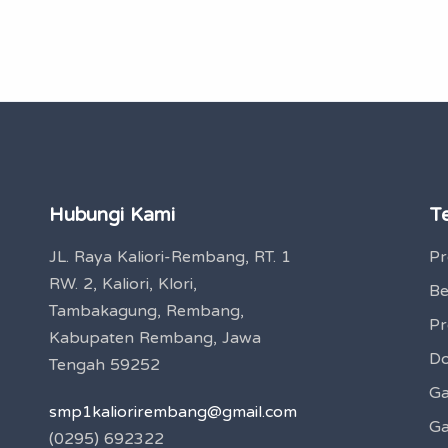
Hubungi Kami
T
JL. Raya Kaliori-Rembang, RT. 1
Pr
RW. 2, Kaliori, Klori,
Be
Tambakagung, Rembang,
Pr
Kabupaten Rembang, Jawa
Do
Tengah 59252
Ga
smp1kaliorirembang@gmail.com
Ga
(0295) 692322