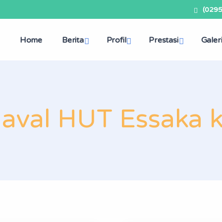
(029
Home
Berita
Profil
Prestasi
Galer
aval HUT Essaka 