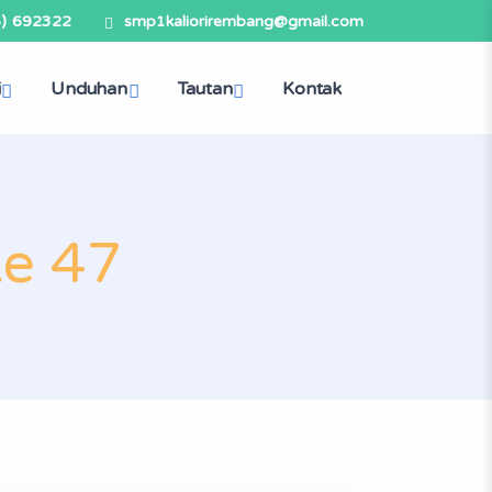
5) 692322
smp1kaliorirembang@gmail.com
i
Unduhan
Tautan
Kontak
ke 47