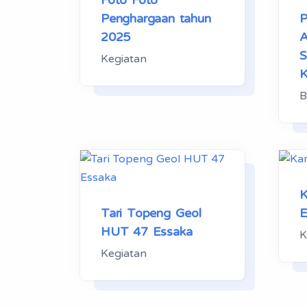
Foto Foto
Penghargaan tahun
2025
Kegiatan
B
K
Tari Topeng Geol
E
HUT 47 Essaka
K
Kegiatan