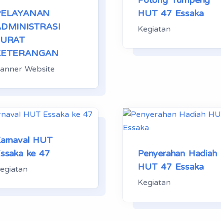
Potong Tumpeng
PELAYANAN
HUT 47 Essaka
ADMINISTRASI
Kegiatan
SURAT
KETERANGAN
anner Website
arnaval HUT
Penyerahan Hadiah
ssaka ke 47
HUT 47 Essaka
egiatan
Kegiatan