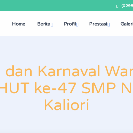
(029
Home
Berita
Profil
Prestasi
Galer
 dan Karnaval War
HUT ke-47 SMP N
Kaliori