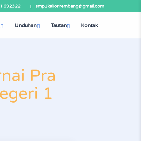
5) 692322
smp1kaliorirembang@gmail.com
i
Unduhan
Tautan
Kontak
nai Pra
egeri 1