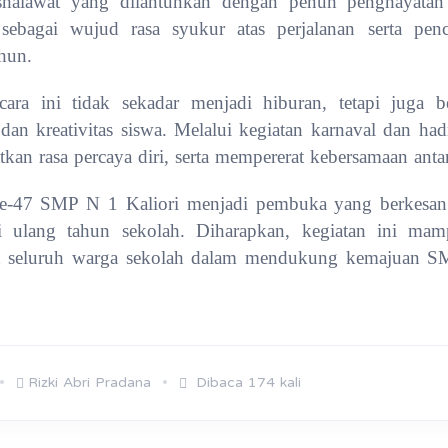
shalawat yang dilantunkan dengan penuh penghayatan
sebagai wujud rasa syukur atas perjalanan serta pen
hun.
ara ini tidak sekadar menjadi hiburan, tetapi juga be
an kreativitas siswa. Melalui kegiatan karnaval dan hadr
kan rasa percaya diri, serta mempererat kebersamaan anta
e-47 SMP N 1 Kaliori menjadi pembuka yang berkesan 
ri ulang tahun sekolah. Diharapkan, kegiatan ini m
t seluruh warga sekolah dalam mendukung kemajuan S
Rizki Abri Pradana
Dibaca 174 kali