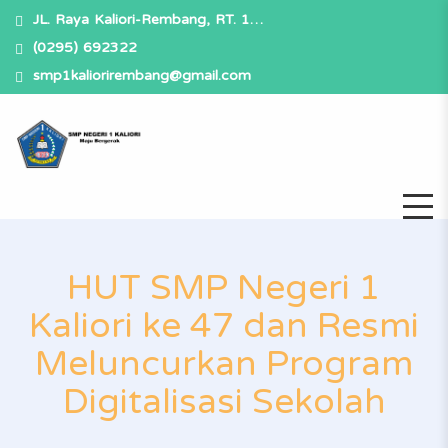
JL. Raya Kaliori-Rembang, RT. 1…
(0295) 692322
smp1kaliorirembang@gmail.com
HUT SMP Negeri 1
Kaliori ke 47 dan Resmi
Meluncurkan Program
Digitalisasi Sekolah